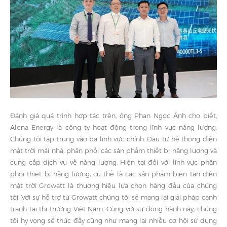
Đánh giá quá trình hợp tác trên, ông Phan Ngọc Ánh cho biết,
Alena Energy là công ty hoạt động trong lĩnh vực năng lượng.
Chúng tôi tập trung vào ba lĩnh vực chính: Đầu tư hệ thống điện
mặt trời mái nhà, phân phối các sản phẩm thiết bị năng lượng và
cung cấp dịch vụ về năng lượng. Hiện tại đối với lĩnh vực phân
phối thiết bị năng lượng, cụ thể là các sản phẩm biến tần điện
mặt trời Growatt là thương hiệu lựa chọn hàng đầu của chúng
tôi. Với sự hỗ trợ từ Growatt chúng tôi sẽ mang lại giải pháp cạnh
tranh tại thị trường Việt Nam. Cùng với sự đồng hành này, chúng
tôi hy vọng sẽ thúc đẩy cũng như mang lại nhiều cơ hội sử dụng