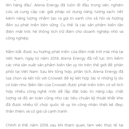
lên hàng đầu”, Alena Energy đã luôn đi đầu trong việc nghiên
cứu và cung cấp các giải pháp sử dụng năng lượng sạch, tiết
kiệm năng lượng nhằm tạo ra giá trị xanh cho xã hội và hướng
đến sự phát triển bền vững. Cụ thể là các sản phẩm biến tần
điện mặt trời, hệ thống tích trữ điện cho doanh nghiệp nhỏ và
công nghiệp.
Nắm bắt được xu hướng phát triển của điện mặt trời mái nhà tại
Việt Nam, ngay từ năm 2018, Alena Energy đã nỗ lực tìm kiếm
các nhà sản xuất sản phẩm biến tần uy tín trên thế giới để phân
phối tại Việt Nam. Sau khi tổng hợp, phân tích, Alena Energy đã
lựa chọn và kết nối với Growatt để ký kết hợp tác vì những lý do
cơ bản như: Biến tần của Growatt được phát triển trên cơ sở tích
hợp nhiều công nghệ mới, dễ lắp đặt, bảo trì, nâng cấp; chất
lượng và độ an toàn cũng như các tiêu chuẩn kỹ thuật khắt khe
đã được nhiều tổ chức quốc tế uy tín công nhận; thiết kế đẹp,
thân thiện; và có giá cả cạnh tranh.
Chính vì thế, năm 2018, sau khi tham quan, làm việc thực tế tại