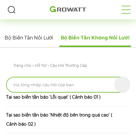
CÂU HỎI THƯỜNG GẶP
Bộ Biến Tần Nối Lưới
Bộ Biến Tần Không Nối Lưới
Trang chủ
>
Hỗ Trợ
>
Câu Hỏi Thường Gặp
Tại sao biến tần báo ‘Lỗi quạt’ ( Cảnh báo 01 )
Tại sao biến tần báo ‘Nhiệt độ bên trong quá cao’ (
Cảnh báo 02 )